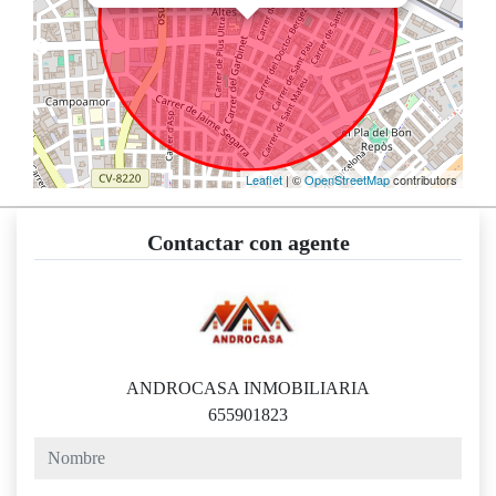
Leaflet
| ©
OpenStreetMap
contributors
Contactar con agente
ANDROCASA INMOBILIARIA
655901823
nombre