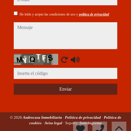
He leído y acepto las condiciones de uso y
política de privacidad
mensaje
Captcha
Enviar
© 2026
Androcasa Inmobiliaria
·
Política de privacidad
·
Política de
cookies
·
Aviso legal
· Soporte:
Inmobigrama