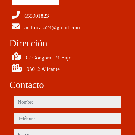
655901823
androcasa24@gmail.com
Dirección
C/ Gongora, 24 Bajo
03012 Alicante
Contacto
nombre
teléfono
e-mail