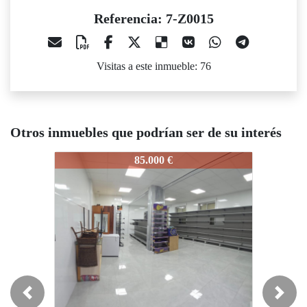
Referencia: 7-Z0015
Visitas a este inmueble: 76
Otros inmuebles que podrían ser de su interés
7-Z0015
7-Z0015
85.000 €
170.000 €
Previous
Next