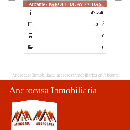
Alicante / PARQUE DE AVENIDAS
Alicante / AV NOVELDA
43-Z40
41-Z4
2
80
m
224
m
0
0
Androcasa Inmobiliaria, asesores inmobiliarios en Alicante
Androcasa Inmobiliaria