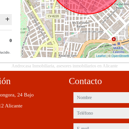
0
ducido.
Leaflet
| ©
OpenStreet
Androcasa Inmobiliaria, asesores inmobiliarios en Alicante
ión
Contacto
ongora, 24 Bajo
nombre
2 Alicante
teléfono
e-mail