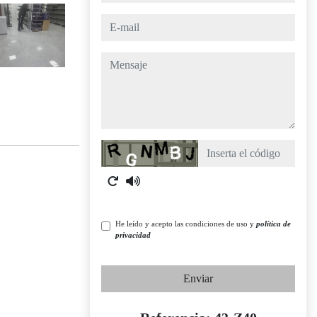
e-mail
mensaje
Captcha
He leído y acepto las condiciones de uso y
política de
privacidad
Enviar