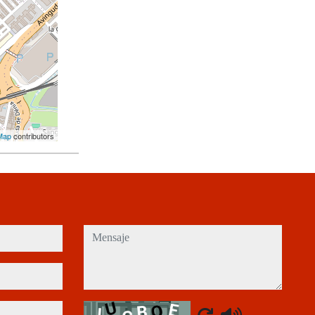
Map
contributors
mensaje
Captcha